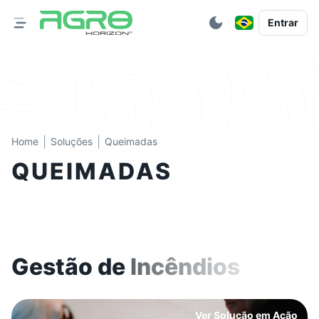
Entrar
|
|
Home
Soluções
Queimadas
QUEIMADAS
Gestão de
Incêndios
Ver Solução em Ação