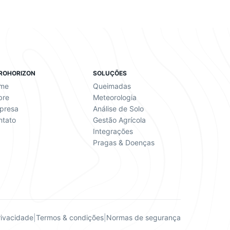
ROHORIZON
SOLUÇÕES
me
Queimadas
bre
Meteorologia
presa
Análise de Solo
ntato
Gestão Agrícola
Integrações
Pragas & Doenças
rivacidade
|
Termos & condições
|
Normas de segurança