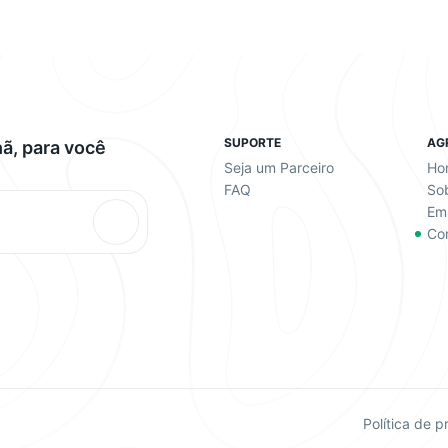
SUPORTE
AG
ã, para você
Seja um Parceiro
Ho
FAQ
So
Em
Co
Política de p